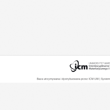
Baza utrzymywana i dystrybuowana przez
ICM UW
| System