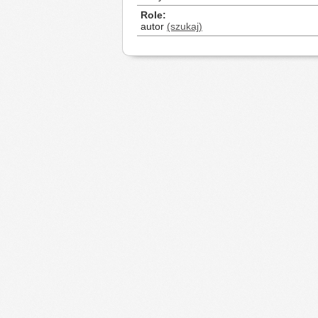
Role
autor
(szukaj)