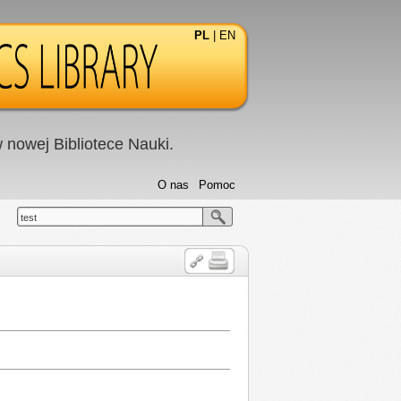
PL
|
EN
nowej Bibliotece Nauki.
O nas
Pomoc
test