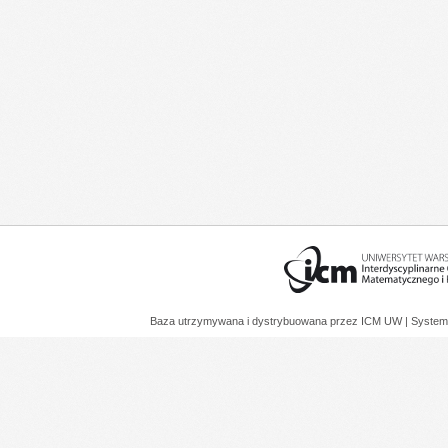
Baza utrzymywana i dystrybuowana przez
ICM UW
| System