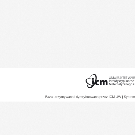
Baza utrzymywana i dystrybuowana przez
ICM UW
| System