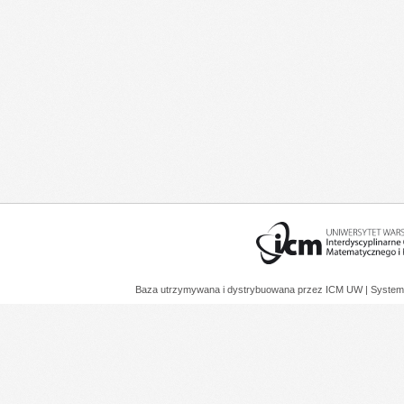
Baza utrzymywana i dystrybuowana przez
ICM UW
| System