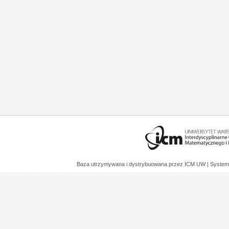
Baza utrzymywana i dystrybuowana przez
ICM UW
| System