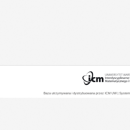
Baza utrzymywana i dystrybuowana przez
ICM UW
| System