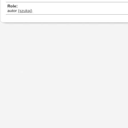
Role
autor
(szukaj)