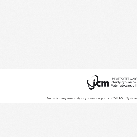
Baza utrzymywana i dystrybuowana przez
ICM UW
| System