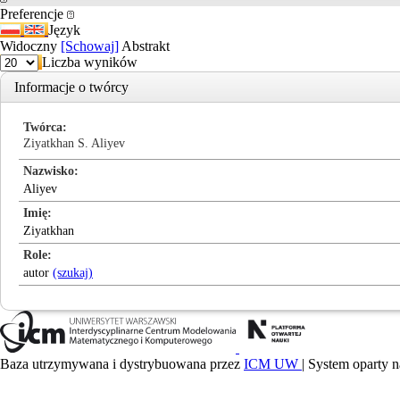
Preferencje
Język
Widoczny
[Schowaj]
Abstrakt
Liczba wyników
Informacje o twórcy
Twórca
Ziyatkhan S. Aliyev
Nazwisko
Aliyev
Imię
Ziyatkhan
Role
autor
(szukaj)
Baza utrzymywana i dystrybuowana przez
ICM UW
| System oparty n