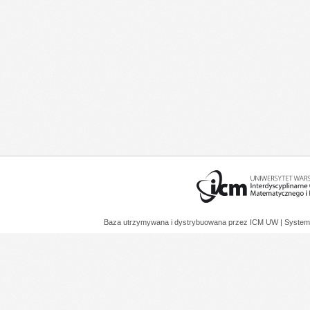
Baza utrzymywana i dystrybuowana przez
ICM UW
| System