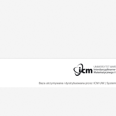
Baza utrzymywana i dystrybuowana przez
ICM UW
| System