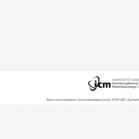
Baza utrzymywana i dystrybuowana przez
ICM UW
| System