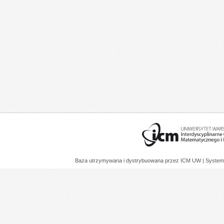
Baza utrzymywana i dystrybuowana przez
ICM UW
| System