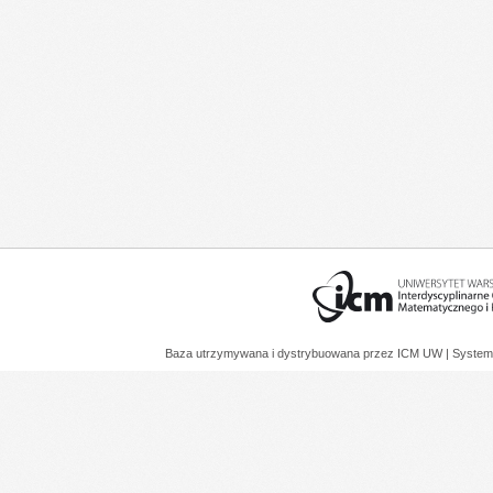
Baza utrzymywana i dystrybuowana przez
ICM UW
| System