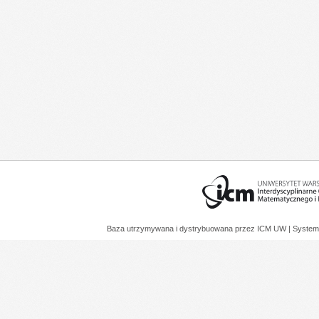
Baza utrzymywana i dystrybuowana przez
ICM UW
| System