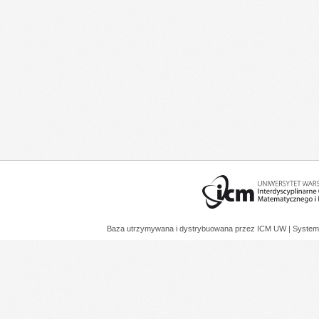
Baza utrzymywana i dystrybuowana przez
ICM UW
| System