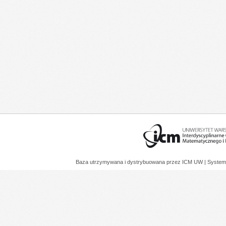
Baza utrzymywana i dystrybuowana przez
ICM UW
| System