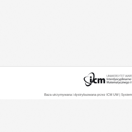
Baza utrzymywana i dystrybuowana przez
ICM UW
| System