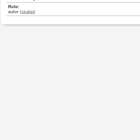
Role
autor
(szukaj)