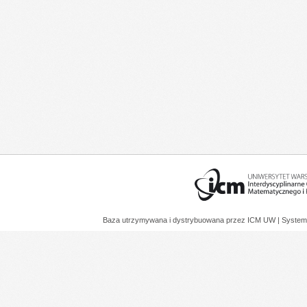
Baza utrzymywana i dystrybuowana przez
ICM UW
| System