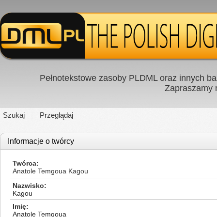
Pełnotekstowe zasoby PLDML oraz innych baz
Zapraszamy
Szukaj
Przeglądaj
Informacje o twórcy
Twórca
Anatole Temgoua Kagou
Nazwisko
Kagou
Imię
Anatole Temgoua