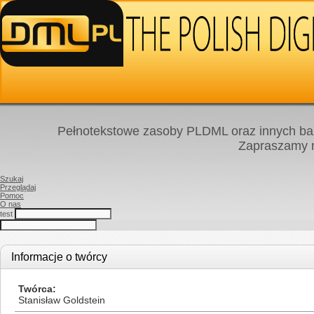
Pełnotekstowe zasoby PLDML oraz innych baz
Zapraszamy
Szukaj
Przeglądaj
Pomoc
O nas
test
Informacje o twórcy
Twórca
Stanisław Goldstein