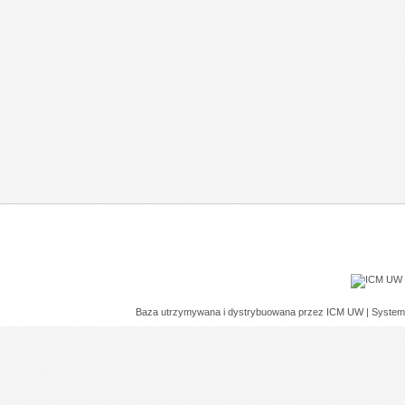
Baza utrzymywana i dystrybuowana przez
ICM UW
| System