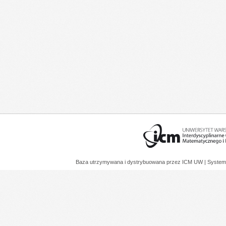
Baza utrzymywana i dystrybuowana przez
ICM UW
| System