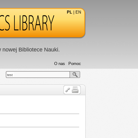
PL
|
EN
nowej Bibliotece Nauki.
O nas
Pomoc
test