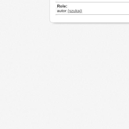
Role
autor
(szukaj)