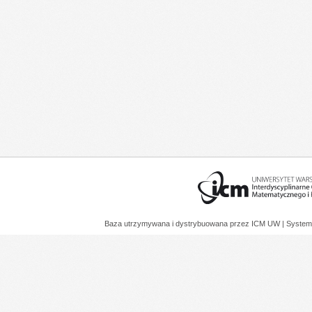
Baza utrzymywana i dystrybuowana przez
ICM UW
| System