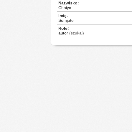
Nazwisko
Chaiya
Imię
Somjate
Role
autor
(szukaj)