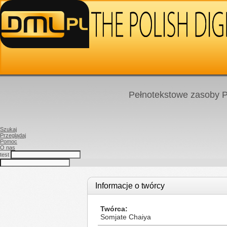
Pełnotekstowe zasoby P
Szukaj
Przeglądaj
Pomoc
O nas
test
Informacje o twórcy
Twórca
Somjate Chaiya