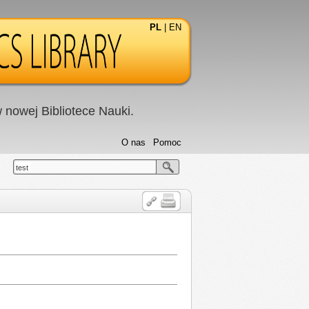
PL
|
EN
nowej Bibliotece Nauki.
O nas
Pomoc
test