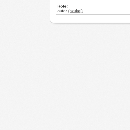
Role
autor
(szukaj)