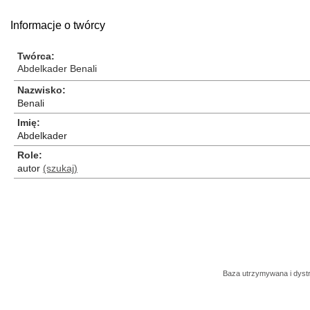
Informacje o twórcy
Twórca
Abdelkader Benali
Nazwisko
Benali
Imię
Abdelkader
Role
autor
(szukaj)
Baza utrzymywana i dys