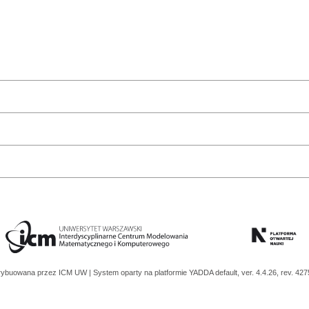
trybuowana przez
ICM UW
| System oparty na platformie
YADDA
default, ver. 4.4.26, rev. 42