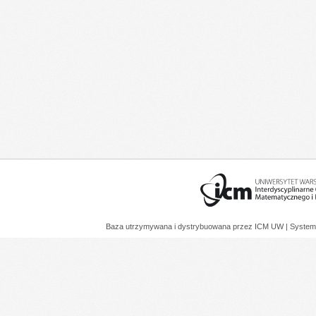
Baza utrzymywana i dystrybuowana przez
ICM UW
| System