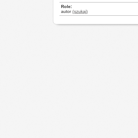
Role
autor
(szukaj)