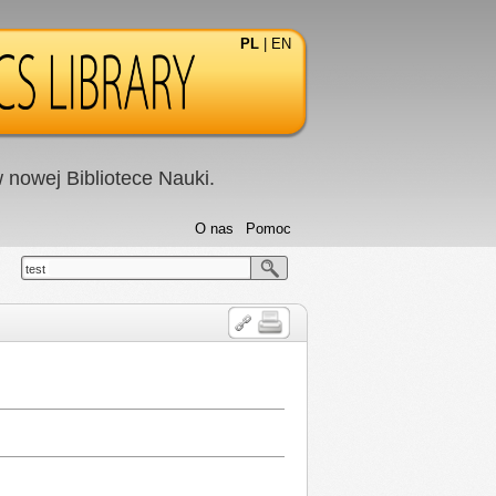
PL
|
EN
nowej Bibliotece Nauki.
O nas
Pomoc
test