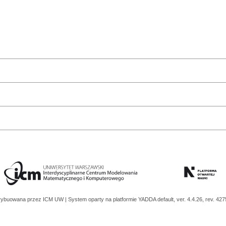
trybuowana przez
ICM UW
| System oparty na platformie
YADDA
default, ver. 4.4.26, rev. 42