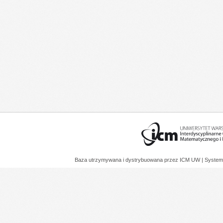
Baza utrzymywana i dystrybuowana przez
ICM UW
| System