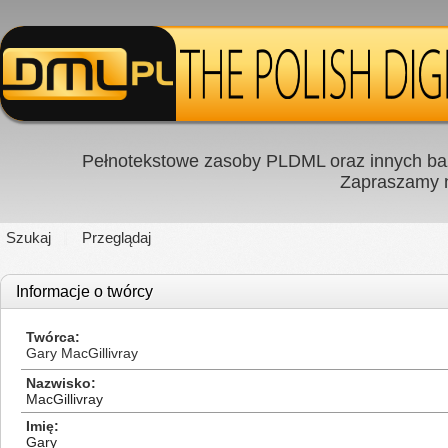
Pełnotekstowe zasoby PLDML oraz innych baz
Zapraszamy
Szukaj
Przeglądaj
Informacje o twórcy
Twórca
Gary MacGillivray
Nazwisko
MacGillivray
Imię
Gary