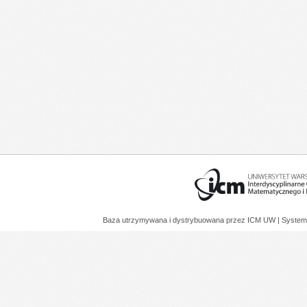
Baza utrzymywana i dystrybuowana przez
ICM UW
| System