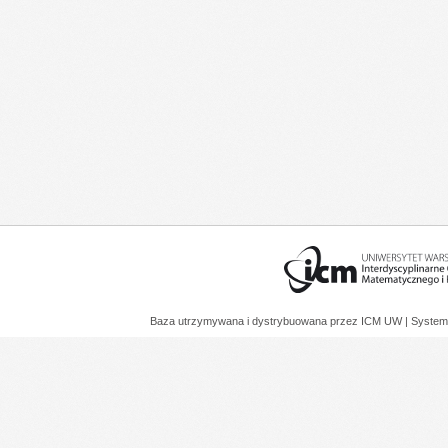
Baza utrzymywana i dystrybuowana przez
ICM UW
| System