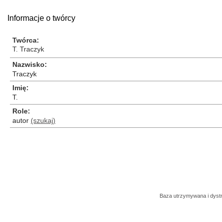
Informacje o twórcy
Twórca
T. Traczyk
Nazwisko
Traczyk
Imię
T.
Role
autor
(szukaj)
Baza utrzymywana i dys