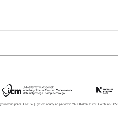
trybuowana przez
ICM UW
| System oparty na platformie
YADDA
default, ver. 4.4.26, rev. 42