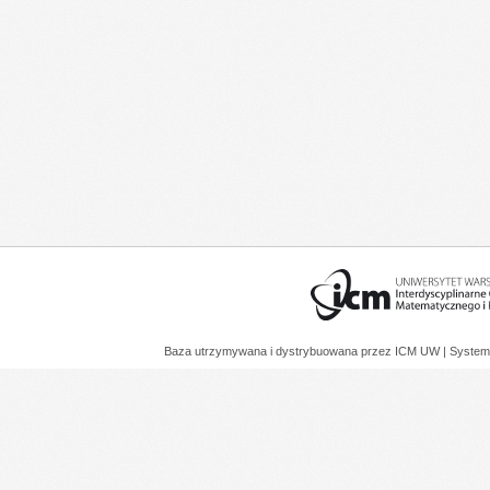
Baza utrzymywana i dystrybuowana przez
ICM UW
| System