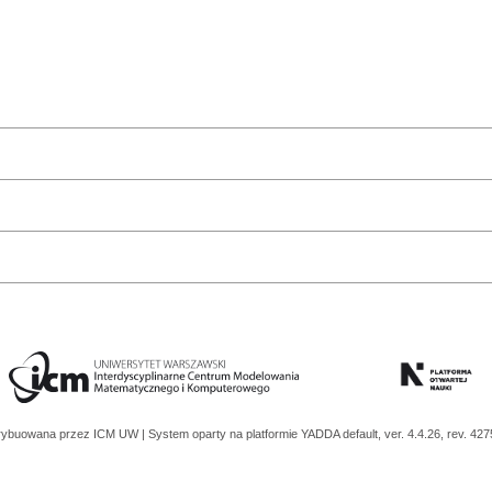
trybuowana przez
ICM UW
| System oparty na platformie
YADDA
default, ver. 4.4.26, rev. 42