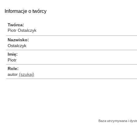
Informacje o twórcy
Twórca
Piotr Ostalczyk
Nazwisko
Ostalczyk
Imię
Piotr
Role
autor
(szukaj)
Baza utrzymywana i dys