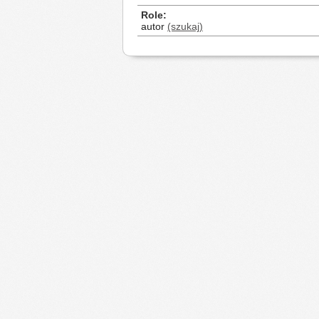
Role
autor
(szukaj)