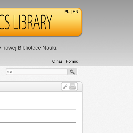
PL
|
EN
nowej Bibliotece Nauki.
O nas
Pomoc
test