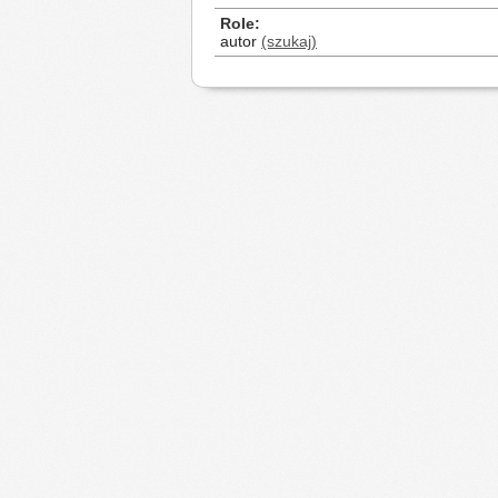
Role
autor
(szukaj)