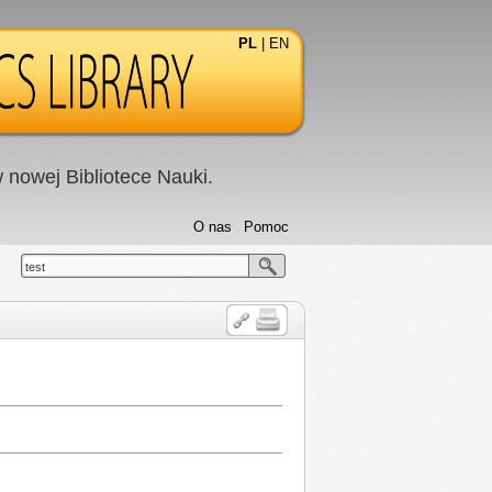
PL
|
EN
nowej Bibliotece Nauki.
O nas
Pomoc
test