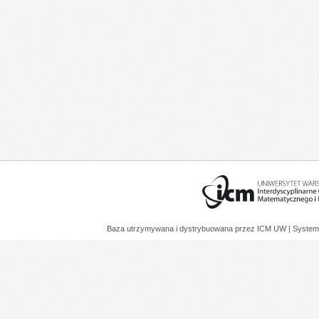
Baza utrzymywana i dystrybuowana przez
ICM UW
| System