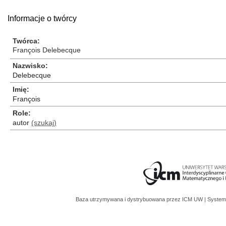
Informacje o twórcy
Twórca
François Delebecque
Nazwisko
Delebecque
Imię
François
Role
autor
(szukaj)
Baza utrzymywana i dystrybuowana przez
ICM UW
| System