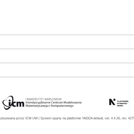
trybuowana przez
ICM UW
| System oparty na platformie
YADDA
default, ver. 4.4.26, rev. 42