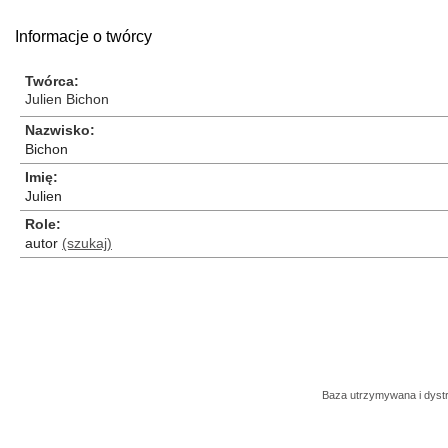
Informacje o twórcy
Twórca
Julien Bichon
Nazwisko
Bichon
Imię
Julien
Role
autor
(szukaj)
Baza utrzymywana i dys