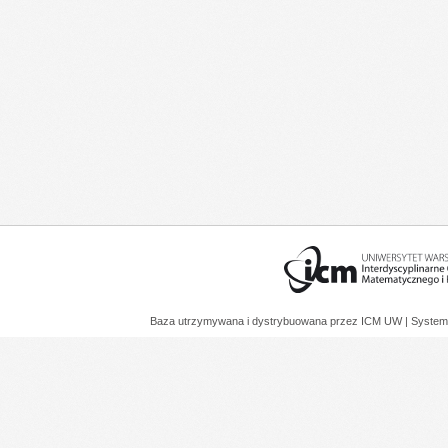
Baza utrzymywana i dystrybuowana przez
ICM UW
| System