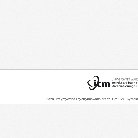
Baza utrzymywana i dystrybuowana przez
ICM UW
| System