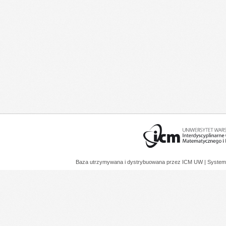
Baza utrzymywana i dystrybuowana przez
ICM UW
| System