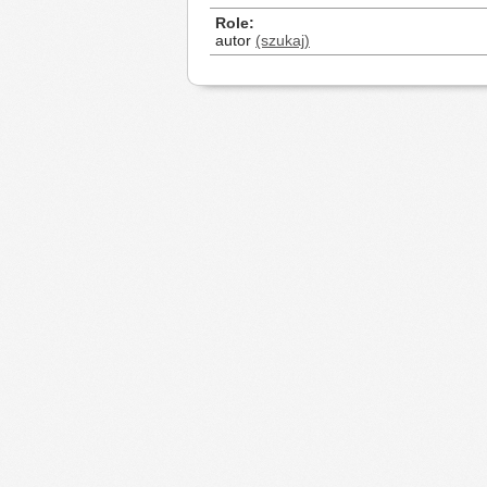
Role
autor
(szukaj)