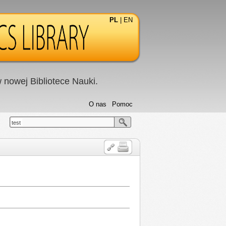
PL
|
EN
nowej Bibliotece Nauki.
O nas
Pomoc
test