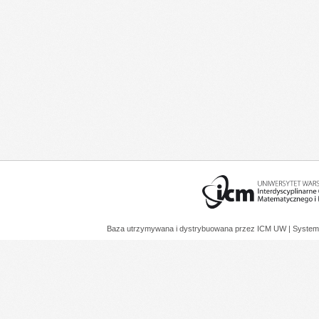
Baza utrzymywana i dystrybuowana przez
ICM UW
| System