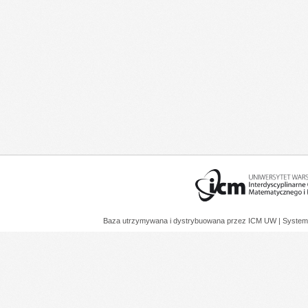
Baza utrzymywana i dystrybuowana przez
ICM UW
| System