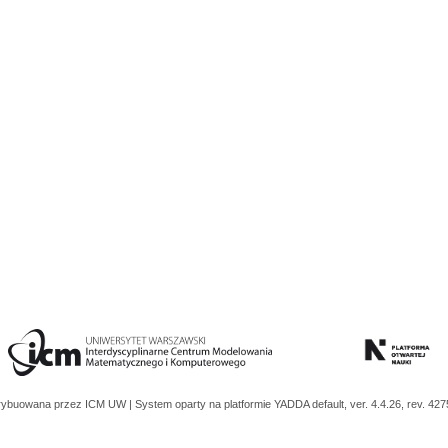
trybuowana przez
ICM UW
| System oparty na platformie
YADDA
default, ver. 4.4.26, rev. 42