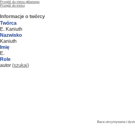
Przejdź do menu głównego
Przejdź do treści
Informacje o twórcy
Twórca
E. Kaniuth
Nazwisko
Kaniuth
Imię
E.
Role
autor
(szukaj)
Baza utrzymywana i dys