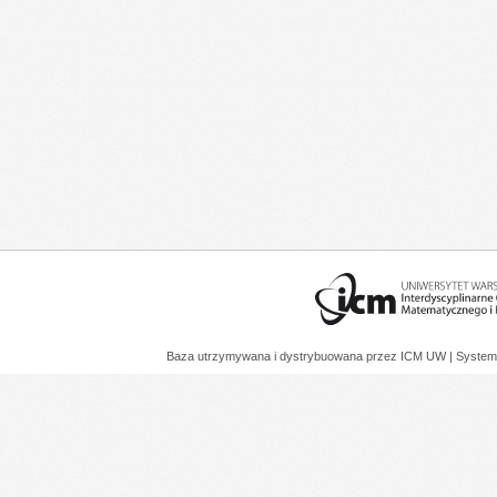
Baza utrzymywana i dystrybuowana przez
ICM UW
| System