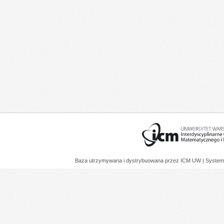
Baza utrzymywana i dystrybuowana przez
ICM UW
| System