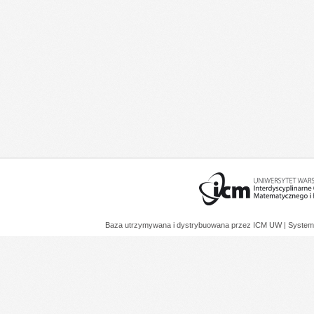
Baza utrzymywana i dystrybuowana przez
ICM UW
| System